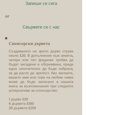
Запиши се сега
or
Свържете се с нас
Спонсорски дървета
Създаването на зряло дърво струва
около £20. В допълнение към земята,
четири или пет фиданки трябва да
бъдат засадени и обгрижвани, преди
една окончателно да бъде избрана,
за да расте до зрялост. Ако желаете,
вашето име или това на любим човек
може да бъде записано в нашата
книга за възпоменания при следните
алтернативи за спонсорство:
1 дърво £20
6 дървета £100
20 дървета £250