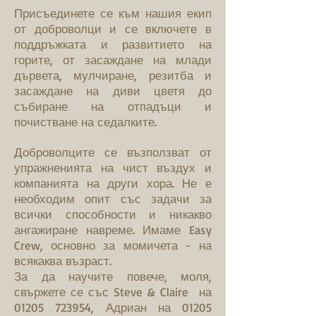
​Присъединете се към нашия екип
от доброволци и се включете в
поддръжката и развитието на
горите, от засаждане на млади
дървета, мулчиране, резитба и
засаждане на диви цветя до
събиране на отпадъци и
почистване на седалките.
Доброволците се възползват от
упражненията на чист въздух и
компанията на други хора. Не е
необходим опит със задачи за
всички способности и никакво
ангажиране навреме. Имаме Easy
Crew, основно за момичета - на
всякаква възраст.
За да научите повече, моля,
свържете се със Steve & Claire на
01205 723954
, Адриан на
01205