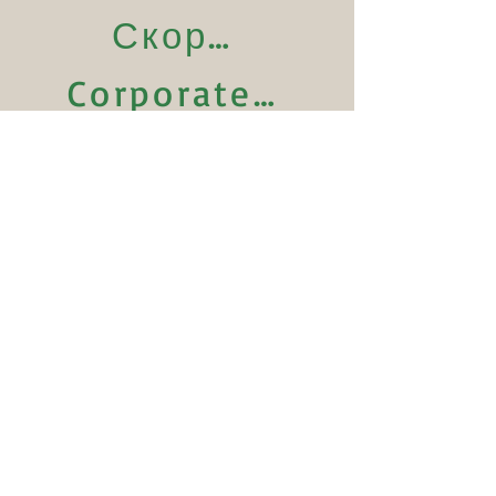
Скорошни субсидии
Corporate Sponsors
Personal sponsorship in
commemoration
Commemoration Book
Покровители: г-н Лорънс Банкс CBE;
Правият Revd. Кристофър Лоусън, епископ
на Линкълн.
Регистрирана фирма No
4282455