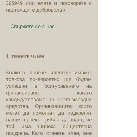
365949
или елате и поговорете с
настоящите доброволци.
Свържете се с нас
Станете член
Колкото повече членове имаме,
толкова по-вероятно ще бъдем
успешни в осигуряването на
финансиране, когато
кандидатстваме за безвъзмездни
средства. Организациите, които
могат да помогнат да подкрепят
нашия проект, трябва да знаят, че
той има широка обществена
подкрепа. Като станете член, вие