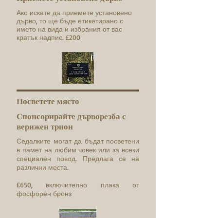
Ако искате да приемете установено
дърво, то ще бъде етикетирано с
името на вида и избрания от вас
кратък надпис. £200
Посветете място
Спонсорирайте дърворезба с
верижен трион
Седалките могат да бъдат посветени
в памет на любим човек или за всеки
специален повод. Предлага се на
различни места.
£650, включително плака от
фосфорен бронз