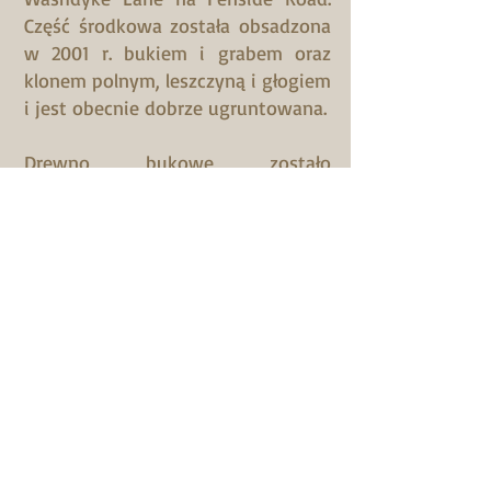
Część środkowa została obsadzona
w 2001 r. bukiem i grabem oraz
klonem polnym, leszczyną i głogiem
i jest obecnie dobrze ugruntowana.
Drewno bukowe zostało
rozbudowane 2016 z pięć akrów
pól po obu stronach założonego
lasu. Pole na południu było
sponsorowane przez Lincolnshire
Co-operative Society i nazywało się
Pioneer Wood. Obszar ten został
zagospodarowany ścieżkami na
każdą pogodę, które prowadzą do
stawu i małego amfiteatru. Jest
obsadzony mieszanką rodzimych
drzew i obsadzony dzikimi