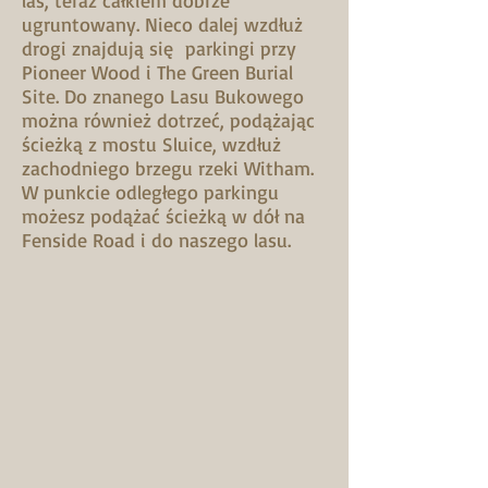
las, teraz całkiem dobrze
ugruntowany. Nieco dalej wzdłuż
drogi znajdują się parkingi przy
Pioneer Wood i The Green Burial
Site. Do znanego Lasu Bukowego
można również dotrzeć, podążając
ścieżką z mostu Sluice, wzdłuż
zachodniego brzegu rzeki Witham.
W punkcie odległego parkingu
możesz podążać ścieżką w dół na
Fenside Road i do naszego lasu.