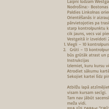
Laipni lūdzam Westga
Nodrošina:- Bostonas 
Paldies Linkolnas ori
Orientēšanās ir aizrau
pārvietojoties pa tras
starp kontrolpunktu k
cik jauns, vecs vai pie
Vestgeitā ir izveidoti
Viegli – 10 kontrolpun
Grūti – 13 kontrolpunk
būs grūtāk atrast un 
Instrukcijas
Izlemiet, kuru kursu vē
Atrodiet sākumu kartē
Sekojiet kartei līdz pi
Atbilžu lapā atzīmējie
visam kursam secīgi.
Tam nav jābūt sacensīb
meža vidi.
**JA JŪS DARAat "GRŪ