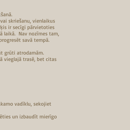
kšanā.
vai skriešanu, vienlaikus
is ir secīgi pārvietoties
jā laikā. Nav nozīmes tam,
n progresēt savā tempā.
būt grūti atrodamām.
 vieglajā trasē, bet citas
nākamo vadīklu, sekojiet
dēties un izbaudīt mierīgo