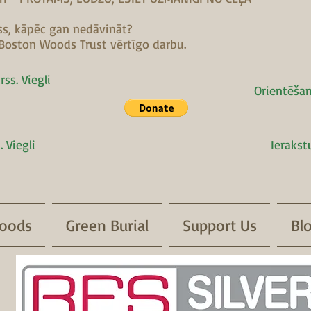
rss, kāpēc gan nedāvināt?
t Boston Woods Trust vērtīgo darbu.
ss. Viegli
Orientēšan
. Viegli
Ierakstu
oods
Green Burial
Support Us
Bl