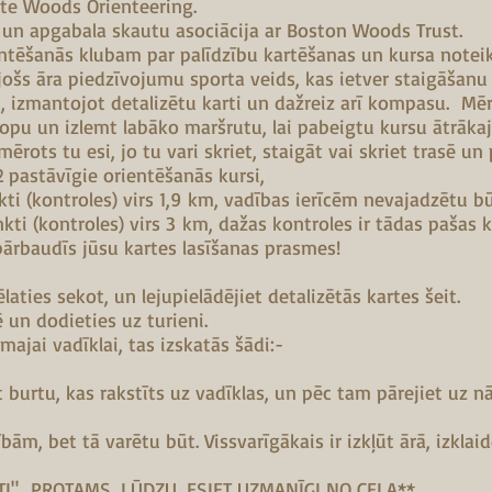
te Woods Orienteering.
un apgabala skautu asociācija ar Boston Woods Trust.
entēšanās klubam par palīdzību kartēšanas un kursa notei
jošs āra piedzīvojumu sporta veids, kas ietver staigāšanu 
i, izmantojot detalizētu karti un dažreiz arī kompasu. Mērķ
opu un izlemt labāko maršrutu, lai pabeigtu kursu ātrāka
mērots tu esi, jo tu vari skriet, staigāt vai skriet trasē u
 2 pastāvīgie orientēšanās kursi,
kti (kontroles) virs 1,9 km, vadības ierīcēm nevajadzētu 
ti (kontroles) virs 3 km, dažas kontroles ir tādas pašas kā
pārbaudīs jūsu kartes lasīšanas prasmes!
laties sekot, un lejupielādējiet detalizētās kartes šeit.
 un dodieties uz turieni.
rmajai vadīklai, tas izskatās šādi:-
t burtu, kas rakstīts uz vadīklas, un pēc tam pārejiet uz 
ām, bet tā varētu būt. Vissvarīgākais ir izkļūt ārā, izklai
TI" PROTAMS, LŪDZU, ESIET UZMANĪGI NO CEĻA**