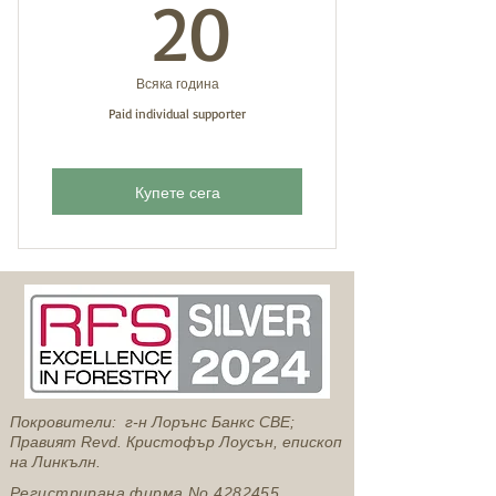
20GBP
20
Всяка година
Paid individual supporter
Купете сега
Покровители: г-н Лорънс Банкс CBE;
Правият Revd. Кристофър Лоусън, епископ
на Линкълн.
Регистрирана фирма No
4282455